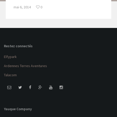
mai 6, 2014
0
Restez connectés
Elfypark
Ardennes Terres Aventures
Talacom
Yauque Company