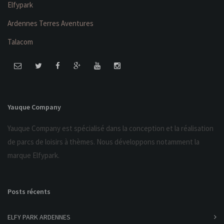
Elfypark
Ardennes Terres Aventures
Talacom
Yauque Company
Yauque Company est spécialisé dans la conception et la réalisation
de parcs de loisirs à thèmes. Nous développons notamment la
marque Elfypark.
Posts récents
ELFY PARK ARDENNES