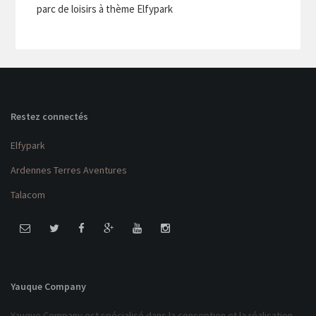
parc de loisirs à thème Elfypark
Restez connectés
Elfypark
Ardennes Terres Aventures
Talacom
Yauque Company
Yauque Company est spécialisé dans la conception et la réalisation