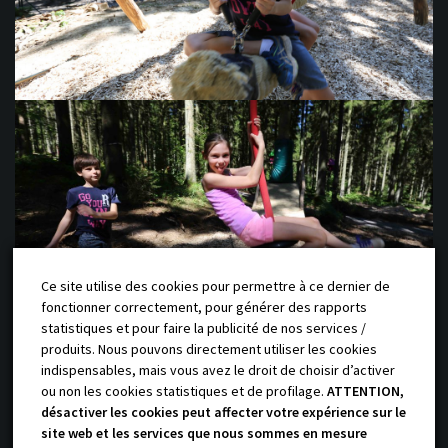
Ce site utilise des cookies pour permettre à ce dernier de
fonctionner correctement, pour générer des rapports
statistiques et pour faire la publicité de nos services /
produits. Nous pouvons directement utiliser les cookies
indispensables, mais vous avez le droit de choisir d’activer
ou non les cookies statistiques et de profilage.
ATTENTION,
@yauque-company 2018 Site réalisé
désactiver les cookies peut affecter votre expérience sur le
par l’agence
Talacom
/
Mentions légales
/
Politique de confidentialité
site web et les services que nous sommes en mesure