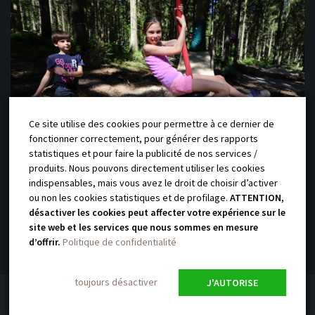
Ce site utilise des cookies pour permettre à ce dernier de
fonctionner correctement, pour générer des rapports
statistiques et pour faire la publicité de nos services /
produits. Nous pouvons directement utiliser les cookies
indispensables, mais vous avez le droit de choisir d’activer
ou non les cookies statistiques et de profilage.
ATTENTION,
@yauque-company 2018 Site réalisé
désactiver les cookies peut affecter votre expérience sur le
par l’agence
Talacom
/
Mentions légales
/
Politique de confidentialité
site web et les services que nous sommes en mesure
d’offrir.
Politique de confidentialité
toujours désactiver
J'AUTORISE
© 2026 Yauque Company.
Nibiru Theme
by
Pixel Object